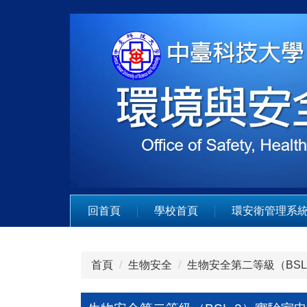
跳
到
主
要
內
容
區
回首頁
學校首頁
環安衛管理系
首頁
生物安全
生物安全第二等級（BSL