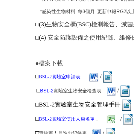
*感染性生物材料 每3個月 更新申報RG2
□
(3)
生物安全櫃(BSC)檢測報告、滅
□
(4)
安全防護設備之使用紀錄、維修
●
檔案下載
□
/
BSL-2
實驗室申請表
□
/
BSL-2
實驗室生物安全檢查表
□BSL-2實驗室生物安全管理手冊
□
/
BSL-2
實驗室使用人員名單
、
□
/
實驗室人員進出紀錄表