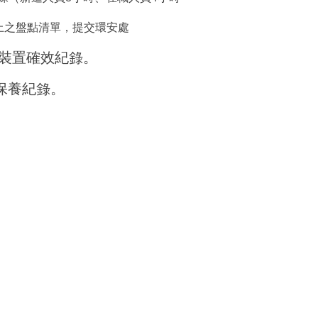
以上之盤點清單，提交環安處
菌裝置確效紀錄。
保養紀錄。