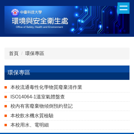
跳
到
主
要
內
容
區
首頁
環保專區
環保專區
本校流通毒性化學物質廢棄清作業
ISO14064-1溫室氣體盤查
校內有害廢棄物傾倒預約登記
本校飲水機水質檢驗
本校用水、電明細