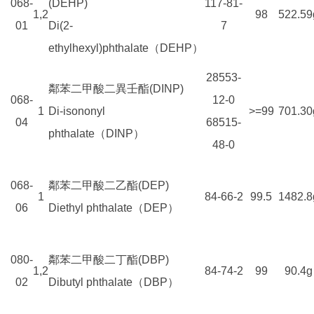
068-
(DEHP)
117-81-
1,2
98
522.59
01
Di(2-
7
ethylhexyl)phthalate（DEHP）
28553-
鄰苯二甲酸二異壬酯(DINP)
068-
12-0
1
Di-isononyl
>=99
701.30
04
68515-
phthalate（DINP）
48-0
068-
鄰苯二甲酸二乙酯(DEP)
1
84-66-2
99.5
1482.8
06
Diethyl phthalate（DEP）
080-
鄰苯二甲酸二丁酯(DBP)
1,2
84-74-2
99
90.4g
02
Dibutyl phthalate（DBP）