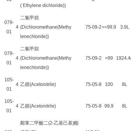
( Ethylene dichloride))
二氯甲烷
079-
4
(Dichloromethane(Methy
75-09-2
>=99.9
3.9L
01
lenechloride))
二氯甲烷
079-
4
(Dichloromethane(Methy
75-09-2
>99
1924.4
01
lenechloride))
105-
4
乙腈(Acetonitrile)
75-05-8
100
8L
01
105-
4
乙腈(Acetonitrile)
75-05-8
99.9
8L
01
鄰苯二甲酸二(2-乙基己基)酯