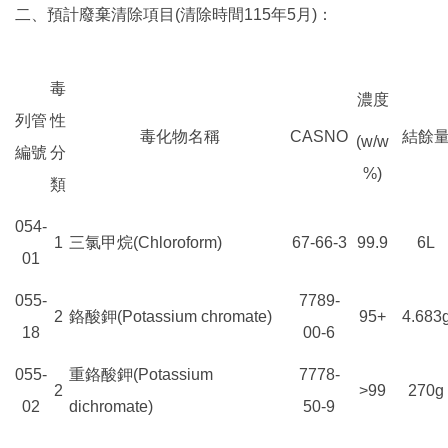
二、預計廢棄清除項目(清除時間115年5月)：
毒
濃度
列管
性
毒化物名稱
CASNO
結餘
(w/w
編號
分
%)
類
054-
1
三氯甲烷(Chloroform)
67-66-3
99.9
6L
01
055-
7789-
2
鉻酸鉀(Potassium chromate)
95+
4.683
18
00-6
055-
重鉻酸鉀(Potassium
7778-
2
>99
270g
02
dichromate)
50-9