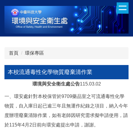
跳
到
主
要
內
容
區
首頁
環保專區
本校流通毒性化學物質廢棄清作業
環境與安全衛生處公告
115.03.02
一、環安處針對本校保管於9709藥品室之可流通毒性化學
物質，自入庫日起已逾三年且無運作紀錄之項目，納入今年
度辦理廢棄清除作業，如有老師因研究需求擬申請使用，請
於115年4月2日前向環安處提出申請，謝謝。