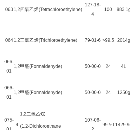
127-18-
063
1,2
四氯乙烯(Tetrachloroethylene)
100
883.1
4
064
1,2
三氯乙烯(Trichloroethylene)
79-01-6
>99.5
2014
066-
1,2
甲醛(Formaldehyde)
50-00-0
24
4L
01
066-
1,2
甲醛(Formaldehyde)
50-00-0
24
1250
01
1,2二氯乙烷
075-
107-06-
4
99.50
1429.9
(1,2-Dichloroethane
01
2