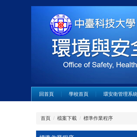
跳
到
主
要
內
容
區
回首頁
學校首頁
環安衛管理系
首頁
檔案下載
標準作業程序