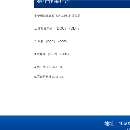
標準作業程序
安全標準作業程序請依單位性質修正
DOC
ODT
1. 高壓滅菌鍋 （
）（
）
2. 烘箱 （
DOC
）（
ODT
）
3.攪拌機 （
DOC
）（
ODT
）
4.離心機 (
DOC
) (
ODT
)
5.石膏研磨機 (
) (
)
DOC
ODT
地址：406