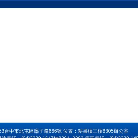
053台中市北屯區廍子路666號 位置：耕書樓三樓8305辦公室