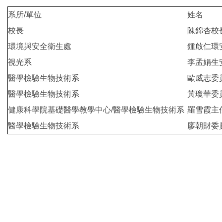
系所/單位
姓名
校長
陳錦杏校
環境與安全衛生處
鍾啟仁環
視光系
李孟娟生
醫學檢驗生物技術系
歐威志委
醫學檢驗生物技術系
黃瓊華委
健康科學院基礎醫學教學中心/醫學檢驗生物技術系
羅雪霞主
醫學檢驗生物技術系
廖朝財委