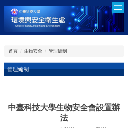
跳
到
主
要
內
容
區
首頁
生物安全
管理編制
管理編制
中臺科技大學生物安全會設置辦
法