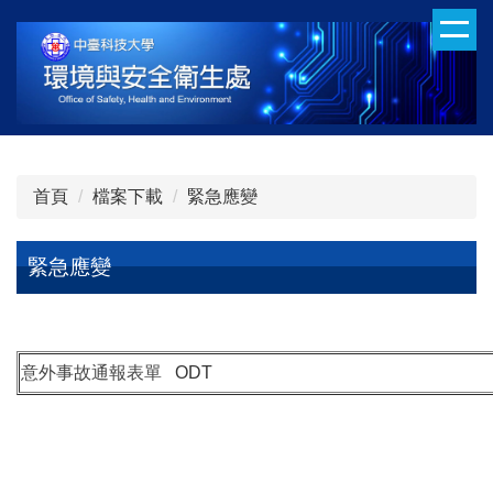
跳
到
主
要
內
容
區
首頁
檔案下載
緊急應變
緊急應變
意外事故通報表單
ODT